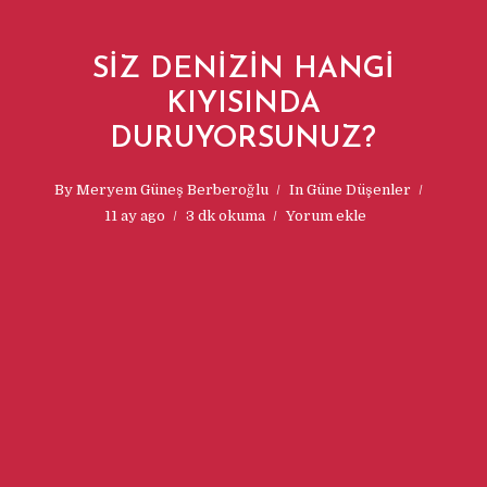
SİZ DENİZİN HANGİ
KIYISINDA
DURUYORSUNUZ?
By
Meryem Güneş Berberoğlu
In
Güne Düşenler
11 ay ago
3 dk okuma
Yorum ekle