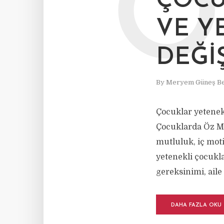
Ö
ÇOCU
VE Y
DEĞI
By
Meryem Güneş Be
Çocuklar yetenekl
Çocuklarda Öz Mu
mutluluk, iç moti
yetenekli çocukl
gereksinimi, aile
DAHA FAZLA OKU