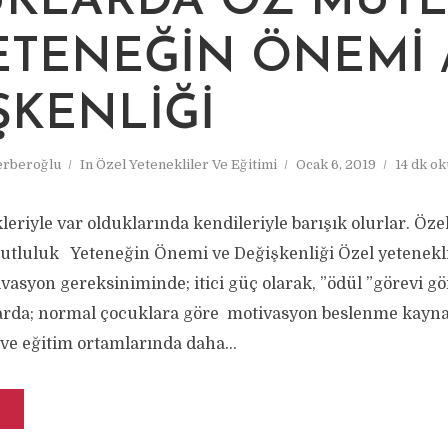
KLARDA ÖZ MUT
ETENEĞIN ÖNEMI 
ŞKENLIĞI
rberoğlu
In
Özel Yetenekliler Ve Eğitimi
Ocak 6, 2019
14 dk o
eriyle var olduklarında kendileriyle barışık olurlar. Öze
tluluk Yeteneğin Önemi ve Değişkenliği Özel yetenekli
vasyon gereksiniminde; itici güç olarak, ”ödül ”görevi gö
arda; normal çocuklara göre motivasyon beslenme kayna
 ve eğitim ortamlarında daha...