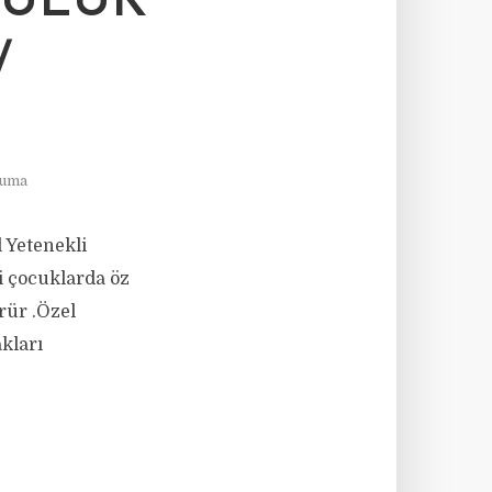
LULUK
/
kuma
l Yetenekli
 çocuklarda öz
rür .Özel
kları