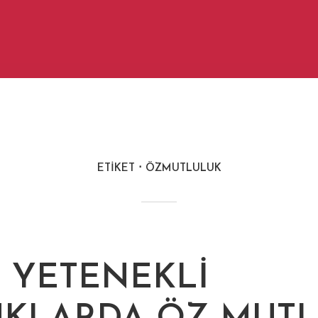
ETIKET
ÖZMUTLULUK
 YETENEKLI