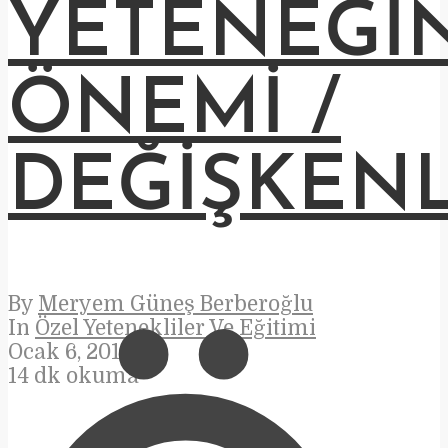
YETENEĞI
ÖNEMI /
DEĞIŞKENL
By
Meryem Güneş Berberoğlu
In
Özel Yetenekliler Ve Eğitimi
Ocak 6, 2019
14 dk okuma