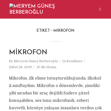
ETIKET
MIKROFON
MİKROFON
By
Meryem Güneş Berberoğlu
In
Kendimce
Şubat 26, 2019
10 dk okuma
Mikrofon, ilk elime tutuşturulduğunda; ilkokul
2.sınıftaydım. Mikrofon o dönemlerde, şimdiki
gibi sıradan bir araç değildi.Sadece güzel
konuşabilen, ses tonu mikrofonik, ezberi
kuvvetli, kürsüye yakışan insanlara verilen çok