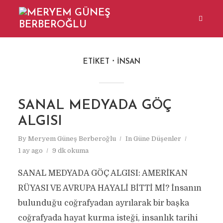
ETIKET
İNSAN
SANAL MEDYADA GÖÇ
ALGISI
By
Meryem Güneş Berberoğlu
In
Güne Düşenler
1 ay ago
9 dk okuma
SANAL MEDYADA GÖÇ ALGISI: AMERİKAN
RÜYASI VE AVRUPA HAYALİ BİTTİ Mİ? İnsanın
bulunduğu coğrafyadan ayrılarak bir başka
coğrafyada hayat kurma isteği, insanlık tarihi