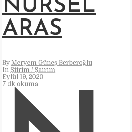
NURSEL
ARAS
By
Meryem Güneş Berberoğlu
In
Şiirim / Şairim
Eylül 19, 2020
7 dk okuma