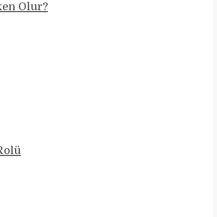
ken Olur?
Rolü