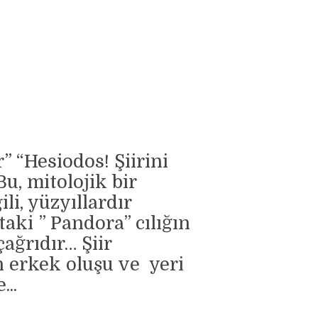
” “Hesiodos! Şiirini
u, mitolojik bir
li, yüzyıllardır
aki ” Pandora” cılığın
çağrıdır… Şiir
n erkek oluşu ve yeri
...