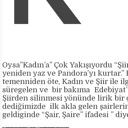
Oysa”Kadın’a” Çok Yakışıyordu “Şiir
yeniden yaz ve Pandora’yı kurtar.” B
temenniden öte, Kadın ve Şiir ile ilgi
süregelen ve bir bakıma Edebiyat’t
Şiirden silinmesi yönünde lirik bir 
dediğimizde ilk akla gelen şairleri
geldiginde “Şair, Şaire” ifadesi ” diye