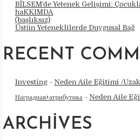
BİLSEM’de Yetenek Gelişimi: Çocukla
haKKIMDA
(başlıksız)
Üstün Yeteneklilerde Duygusal Bağ
RECENT COMM
Investing
-
Neden Aile Eğitimi /Uza
Наградная+атрибутика
-
Neden Aile Eği
ARCHIVES