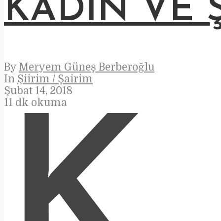
KADIN VE Ş
By
Meryem Güneş Berberoğlu
In
Şiirim / Şairim
Şubat 14, 2018
11 dk okuma
K