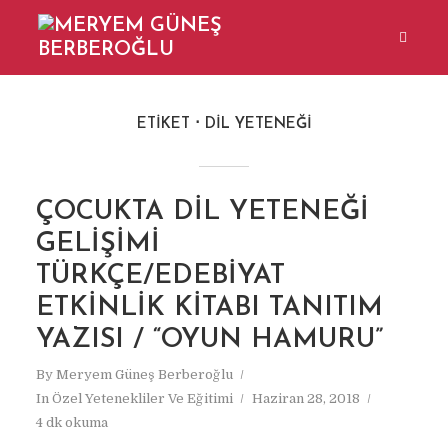
ETIKET
DIL YETENEĞI
ÇOCUKTA DIL YETENEĞI
GELIŞIMI
TÜRKÇE/EDEBIYAT
ETKINLIK KITABI TANITIM
YAZISI / “OYUN HAMURU”
By
Meryem Güneş Berberoğlu
In
Özel Yetenekliler Ve Eğitimi
Haziran 28, 2018
4 dk okuma