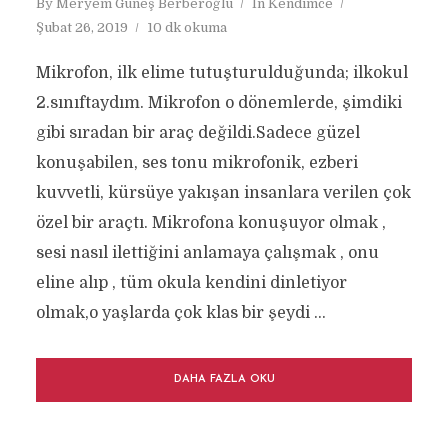
By
Meryem Güneş Berberoğlu
In
Kendimce
Şubat 26, 2019
10 dk okuma
Mikrofon, ilk elime tutuşturulduğunda; ilkokul
2.sınıftaydım. Mikrofon o dönemlerde, şimdiki
gibi sıradan bir araç değildi.Sadece güzel
konuşabilen, ses tonu mikrofonik, ezberi
kuvvetli, kürsüye yakışan insanlara verilen çok
özel bir araçtı. Mikrofona konuşuyor olmak ,
sesi nasıl ilettiğini anlamaya çalışmak , onu
eline alıp , tüm okula kendini dinletiyor
olmak,o yaşlarda çok klas bir şeydi ...
DAHA FAZLA OKU