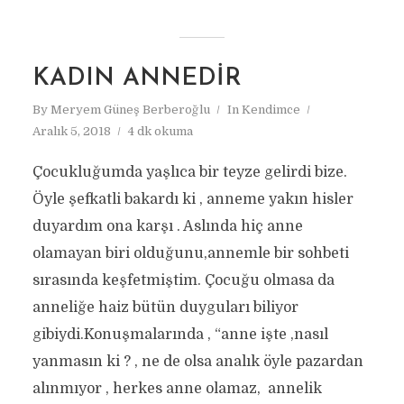
KADIN ANNEDIR
By
Meryem Güneş Berberoğlu
In
Kendimce
Aralık 5, 2018
4 dk okuma
Çocukluğumda yaşlıca bir teyze gelirdi bize.
Öyle şefkatli bakardı ki , anneme yakın hisler
duyardım ona karşı . Aslında hiç anne
olamayan biri olduğunu,annemle bir sohbeti
sırasında keşfetmiştim. Çocuğu olmasa da
anneliğe haiz bütün duyguları biliyor
gibiydi.Konuşmalarında , “anne işte ,nasıl
yanmasın ki ? , ne de olsa analık öyle pazardan
alınmıyor , herkes anne olamaz, annelik