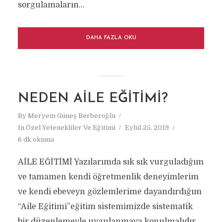
sorgulamaların...
DAHA FAZLA OKU
NEDEN AILE EĞITIMI?
By
Meryem Güneş Berberoğlu
In
Özel Yetenekliler Ve Eğitimi
Eylül 25, 2019
6 dk okuma
AİLE EĞİTİMİ Yazılarımda sık sık vurguladığım
ve tamamen kendi öğretmenlik deneyimlerim
ve kendi ebeveyn gözlemlerime dayandırdığım
“Aile Eğitimi”eğitim sistemimizde sistematik
bir düzenlemeyle uygulanmaya konulmalıdır.