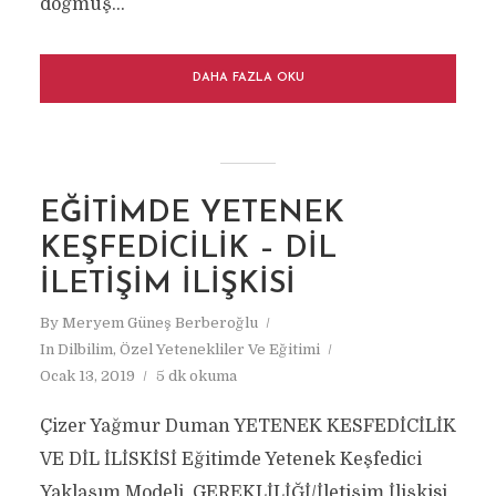
doğmuş...
DAHA FAZLA OKU
EĞITIMDE YETENEK
KEŞFEDICILIK – DIL
İLETIŞIM İLIŞKISI
By
Meryem Güneş Berberoğlu
In
Dilbilim
,
Özel Yetenekliler Ve Eğitimi
Ocak 13, 2019
5 dk okuma
Çizer Yağmur Duman YETENEK KESFEDİCİLİK
VE DİL İLİSKİSİ Eğitimde Yetenek Keşfedici
Yaklaşım Modeli GEREKLİLİĞİ/İletişim İlişkisi