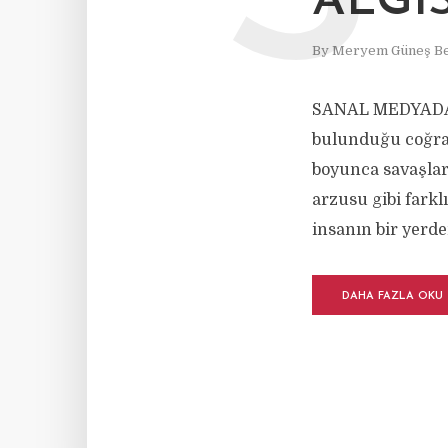
ALGIS
By
Meryem Güneş Be
SANAL MEDYADA 
bulunduğu coğraf
boyunca savaşlar,
arzusu gibi farkl
insanın bir yerde
DAHA FAZLA OKU