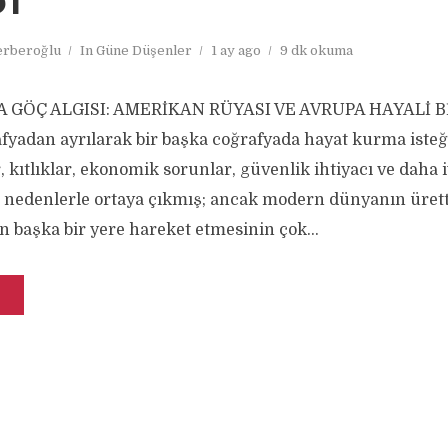
I
rberoğlu
In
Güne Düşenler
1 ay ago
9 dk okuma
GÖÇ ALGISI: AMERİKAN RÜYASI VE AVRUPA HAYALİ BİT
yadan ayrılarak bir başka coğrafyada hayat kurma isteği,
 kıtlıklar, ekonomik sorunlar, güvenlik ihtiyacı ve daha 
ı nedenlerle ortaya çıkmış; ancak modern dünyanın üretti
n başka bir yere hareket etmesinin çok...