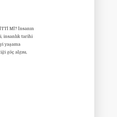
Tİ Mİ? İnsanın
 insanlık tarihi
iyi yaşama
ği göç algısı,